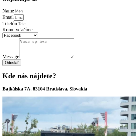
Name
Email
Telefón
Komu vďačíme
Message
Odoslať
Kde nás nájdete?
Bajkálska 7A, 83104 Bratislava, Slovakia